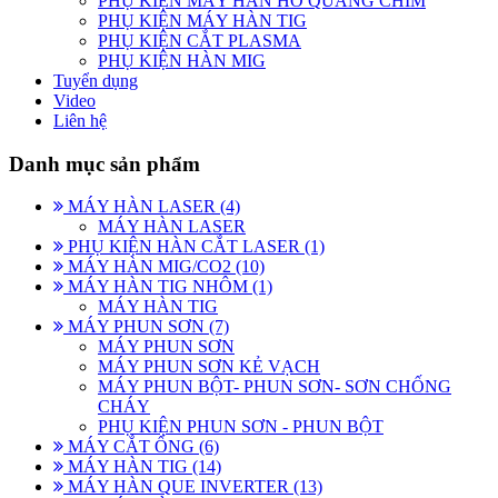
PHỤ KIỆN MÁY HÀN HỒ QUANG CHÌM
PHỤ KIỆN MÁY HÀN TIG
PHỤ KIỆN CẮT PLASMA
PHỤ KIỆN HÀN MIG
Tuyển dụng
Video
Liên hệ
Danh mục sản phẩm
MÁY HÀN LASER (4)
MÁY HÀN LASER
PHỤ KIỆN HÀN CẮT LASER (1)
MÁY HÀN MIG/CO2 (10)
MÁY HÀN TIG NHÔM (1)
MÁY HÀN TIG
MÁY PHUN SƠN (7)
MÁY PHUN SƠN
MÁY PHUN SƠN KẺ VẠCH
MÁY PHUN BỘT- PHUN SƠN- SƠN CHỐNG
CHÁY
PHỤ KIỆN PHUN SƠN - PHUN BỘT
MÁY CẮT ỐNG (6)
MÁY HÀN TIG (14)
MÁY HÀN QUE INVERTER (13)