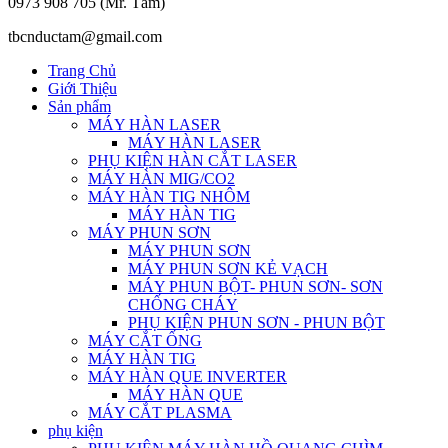
0973 908 705 (Mr. Tâm)
tbcnductam@gmail.com
Trang Chủ
Giới Thiệu
Sản phẩm
MÁY HÀN LASER
MÁY HÀN LASER
PHỤ KIỆN HÀN CẮT LASER
MÁY HÀN MIG/CO2
MÁY HÀN TIG NHÔM
MÁY HÀN TIG
MÁY PHUN SƠN
MÁY PHUN SƠN
MÁY PHUN SƠN KẺ VẠCH
MÁY PHUN BỘT- PHUN SƠN- SƠN
CHỐNG CHÁY
PHỤ KIỆN PHUN SƠN - PHUN BỘT
MÁY CẮT ỐNG
MÁY HÀN TIG
MÁY HÀN QUE INVERTER
MÁY HÀN QUE
MÁY CẮT PLASMA
phụ kiện