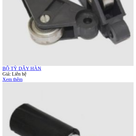
BỘ TỲ DÂY HÀN
Giá:
Liên hệ
Xem thêm