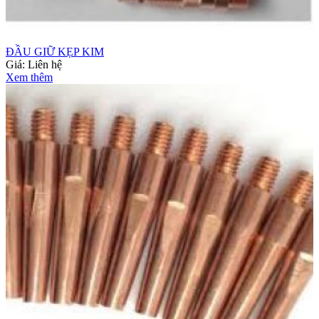
ĐẦU GIỮ KẸP KIM
Giá:
Liên hệ
Xem thêm