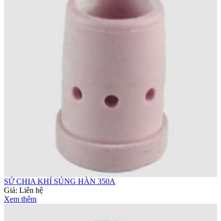
SỨ CHIA KHÍ SÚNG HÀN 350A
Giá:
Liên hệ
Xem thêm