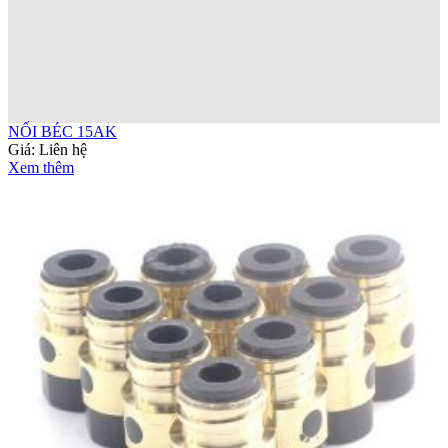
NỐI BÉC 15AK
Giá:
Liên hệ
Xem thêm