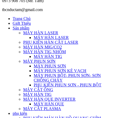
0973 908 705 (Mr. Tâm)
tbcnductam@gmail.com
Trang Chủ
Giới Thiệu
Sản phẩm
MÁY HÀN LASER
MÁY HÀN LASER
PHỤ KIỆN HÀN CẮT LASER
MÁY HÀN MIG/CO2
MÁY HÀN TIG NHÔM
MÁY HÀN TIG
MÁY PHUN SƠN
MÁY PHUN SƠN
MÁY PHUN SƠN KẺ VẠCH
MÁY PHUN BỘT- PHUN SƠN- SƠN
CHỐNG CHÁY
PHỤ KIỆN PHUN SƠN - PHUN BỘT
MÁY CẮT ỐNG
MÁY HÀN TIG
MÁY HÀN QUE INVERTER
MÁY HÀN QUE
MÁY CẮT PLASMA
phụ kiện