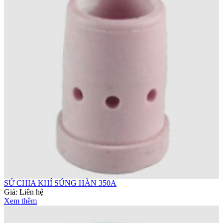
SỨ CHIA KHÍ SÚNG HÀN 350A
Giá:
Liên hệ
Xem thêm