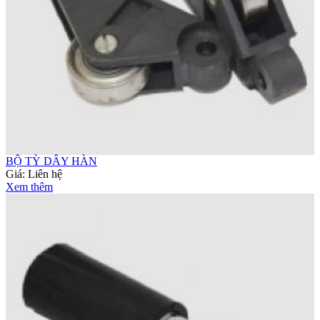
BỘ TỲ DÂY HÀN
Giá:
Liên hệ
Xem thêm