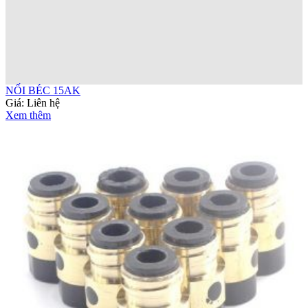
NỐI BÉC 15AK
Giá:
Liên hệ
Xem thêm