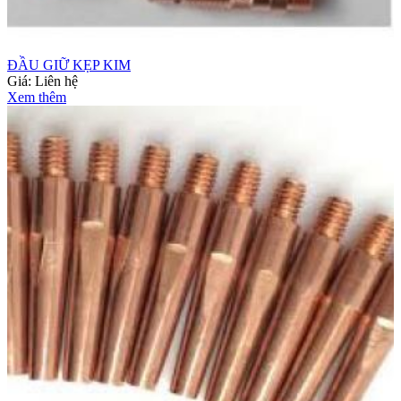
ĐẦU GIỮ KẸP KIM
Giá:
Liên hệ
Xem thêm