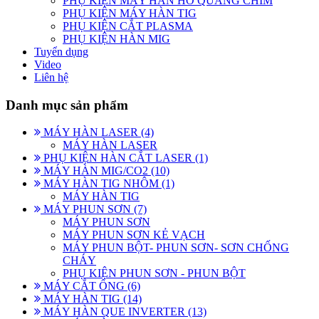
PHỤ KIỆN MÁY HÀN HỒ QUANG CHÌM
PHỤ KIỆN MÁY HÀN TIG
PHỤ KIỆN CẮT PLASMA
PHỤ KIỆN HÀN MIG
Tuyển dụng
Video
Liên hệ
Danh mục sản phẩm
MÁY HÀN LASER (4)
MÁY HÀN LASER
PHỤ KIỆN HÀN CẮT LASER (1)
MÁY HÀN MIG/CO2 (10)
MÁY HÀN TIG NHÔM (1)
MÁY HÀN TIG
MÁY PHUN SƠN (7)
MÁY PHUN SƠN
MÁY PHUN SƠN KẺ VẠCH
MÁY PHUN BỘT- PHUN SƠN- SƠN CHỐNG
CHÁY
PHỤ KIỆN PHUN SƠN - PHUN BỘT
MÁY CẮT ỐNG (6)
MÁY HÀN TIG (14)
MÁY HÀN QUE INVERTER (13)