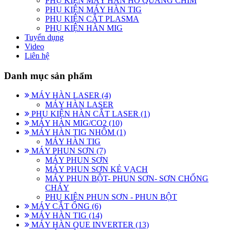
PHỤ KIỆN MÁY HÀN HỒ QUANG CHÌM
PHỤ KIỆN MÁY HÀN TIG
PHỤ KIỆN CẮT PLASMA
PHỤ KIỆN HÀN MIG
Tuyển dụng
Video
Liên hệ
Danh mục sản phẩm
MÁY HÀN LASER (4)
MÁY HÀN LASER
PHỤ KIỆN HÀN CẮT LASER (1)
MÁY HÀN MIG/CO2 (10)
MÁY HÀN TIG NHÔM (1)
MÁY HÀN TIG
MÁY PHUN SƠN (7)
MÁY PHUN SƠN
MÁY PHUN SƠN KẺ VẠCH
MÁY PHUN BỘT- PHUN SƠN- SƠN CHỐNG
CHÁY
PHỤ KIỆN PHUN SƠN - PHUN BỘT
MÁY CẮT ỐNG (6)
MÁY HÀN TIG (14)
MÁY HÀN QUE INVERTER (13)