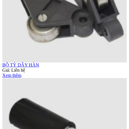
BỘ TỲ DÂY HÀN
Giá:
Liên hệ
Xem thêm