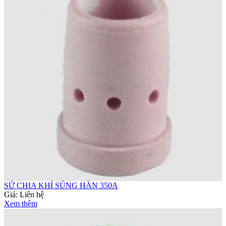
SỨ CHIA KHÍ SÚNG HÀN 350A
Giá:
Liên hệ
Xem thêm