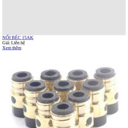
NỐI BÉC 15AK
Giá:
Liên hệ
Xem thêm