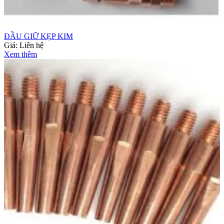
ĐẦU GIỮ KẸP KIM
Giá:
Liên hệ
Xem thêm