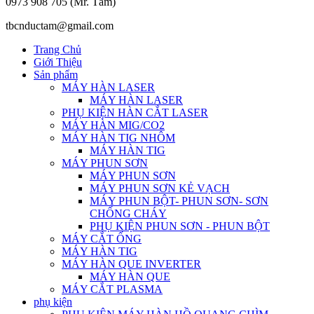
0973 908 705 (Mr. Tâm)
tbcnductam@gmail.com
Trang Chủ
Giới Thiệu
Sản phẩm
MÁY HÀN LASER
MÁY HÀN LASER
PHỤ KIỆN HÀN CẮT LASER
MÁY HÀN MIG/CO2
MÁY HÀN TIG NHÔM
MÁY HÀN TIG
MÁY PHUN SƠN
MÁY PHUN SƠN
MÁY PHUN SƠN KẺ VẠCH
MÁY PHUN BỘT- PHUN SƠN- SƠN
CHỐNG CHÁY
PHỤ KIỆN PHUN SƠN - PHUN BỘT
MÁY CẮT ỐNG
MÁY HÀN TIG
MÁY HÀN QUE INVERTER
MÁY HÀN QUE
MÁY CẮT PLASMA
phụ kiện