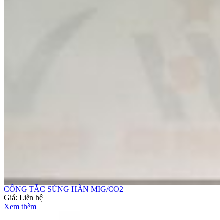
CÔNG TẮC SÚNG HÀN MIG/CO2
Giá:
Liên hệ
Xem thêm