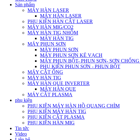
Sản phẩm
MÁY HÀN LASER
MÁY HÀN LASER
PHỤ KIỆN HÀN CẮT LASER
MÁY HÀN MIG/CO2
MÁY HÀN TIG NHÔM
MÁY HÀN TIG
MÁY PHUN SƠN
MÁY PHUN SƠN
MÁY PHUN SƠN KẺ VẠCH
MÁY PHUN BỘT- PHUN SƠN- SƠN CHỐN
PHỤ KIỆN PHUN SƠN - PHUN BỘT
MÁY CẮT ỐNG
MÁY HÀN TIG
MÁY HÀN QUE INVERTER
MÁY HÀN QUE
MÁY CẮT PLASMA
phụ kiện
PHỤ KIỆN MÁY HÀN HỒ QUANG CHÌM
PHỤ KIỆN MÁY HÀN TIG
PHỤ KIỆN CẮT PLASMA
PHỤ KIỆN HÀN MIG
Tin tức
Video
Liên hệ