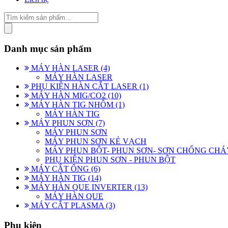
Danh mục sản phẩm
MÁY HÀN LASER (4)
MÁY HÀN LASER
PHỤ KIỆN HÀN CẮT LASER (1)
MÁY HÀN MIG/CO2 (10)
MÁY HÀN TIG NHÔM (1)
MÁY HÀN TIG
MÁY PHUN SƠN (7)
MÁY PHUN SƠN
MÁY PHUN SƠN KẺ VẠCH
MÁY PHUN BỘT- PHUN SƠN- SƠN CHỐNG CHÁ
PHỤ KIỆN PHUN SƠN - PHUN BỘT
MÁY CẮT ỐNG (6)
MÁY HÀN TIG (14)
MÁY HÀN QUE INVERTER (13)
MÁY HÀN QUE
MÁY CẮT PLASMA (3)
Phụ kiện