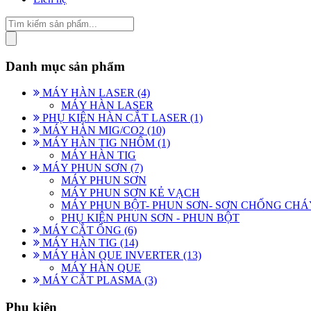
Danh mục sản phẩm
MÁY HÀN LASER (4)
MÁY HÀN LASER
PHỤ KIỆN HÀN CẮT LASER (1)
MÁY HÀN MIG/CO2 (10)
MÁY HÀN TIG NHÔM (1)
MÁY HÀN TIG
MÁY PHUN SƠN (7)
MÁY PHUN SƠN
MÁY PHUN SƠN KẺ VẠCH
MÁY PHUN BỘT- PHUN SƠN- SƠN CHỐNG CHÁ
PHỤ KIỆN PHUN SƠN - PHUN BỘT
MÁY CẮT ỐNG (6)
MÁY HÀN TIG (14)
MÁY HÀN QUE INVERTER (13)
MÁY HÀN QUE
MÁY CẮT PLASMA (3)
Phụ kiện