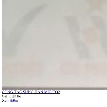
CÔNG TẮC SÚNG HÀN MIG/CO2
Giá:
Liên hệ
Xem thêm