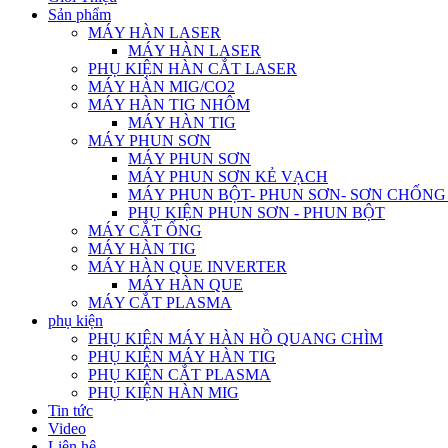
Sản phẩm
MÁY HÀN LASER
MÁY HÀN LASER
PHỤ KIỆN HÀN CẮT LASER
MÁY HÀN MIG/CO2
MÁY HÀN TIG NHÔM
MÁY HÀN TIG
MÁY PHUN SƠN
MÁY PHUN SƠN
MÁY PHUN SƠN KẺ VẠCH
MÁY PHUN BỘT- PHUN SƠN- SƠN CHỐN
PHỤ KIỆN PHUN SƠN - PHUN BỘT
MÁY CẮT ỐNG
MÁY HÀN TIG
MÁY HÀN QUE INVERTER
MÁY HÀN QUE
MÁY CẮT PLASMA
phụ kiện
PHỤ KIỆN MÁY HÀN HỒ QUANG CHÌM
PHỤ KIỆN MÁY HÀN TIG
PHỤ KIỆN CẮT PLASMA
PHỤ KIỆN HÀN MIG
Tin tức
Video
Liên hệ