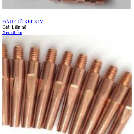
ĐẦU GIỮ KẸP KIM
Giá:
Liên hệ
Xem thêm