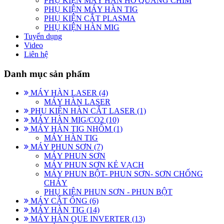
PHỤ KIỆN MÁY HÀN HỒ QUANG CHÌM
PHỤ KIỆN MÁY HÀN TIG
PHỤ KIỆN CẮT PLASMA
PHỤ KIỆN HÀN MIG
Tuyển dụng
Video
Liên hệ
Danh mục sản phẩm
MÁY HÀN LASER (4)
MÁY HÀN LASER
PHỤ KIỆN HÀN CẮT LASER (1)
MÁY HÀN MIG/CO2 (10)
MÁY HÀN TIG NHÔM (1)
MÁY HÀN TIG
MÁY PHUN SƠN (7)
MÁY PHUN SƠN
MÁY PHUN SƠN KẺ VẠCH
MÁY PHUN BỘT- PHUN SƠN- SƠN CHỐNG
CHÁY
PHỤ KIỆN PHUN SƠN - PHUN BỘT
MÁY CẮT ỐNG (6)
MÁY HÀN TIG (14)
MÁY HÀN QUE INVERTER (13)