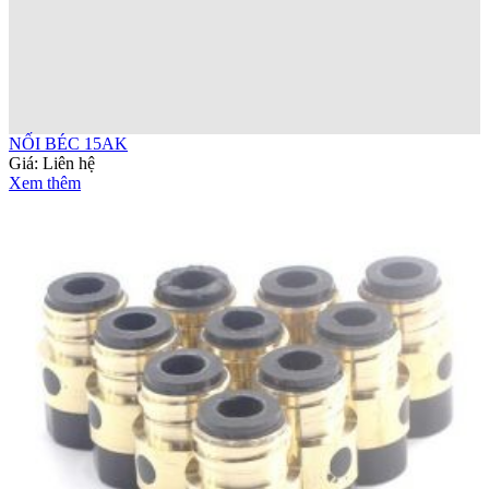
NỐI BÉC 15AK
Giá:
Liên hệ
Xem thêm