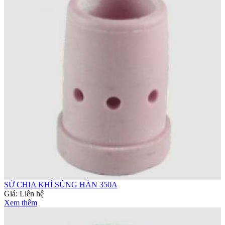
SỨ CHIA KHÍ SÚNG HÀN 350A
Giá:
Liên hệ
Xem thêm