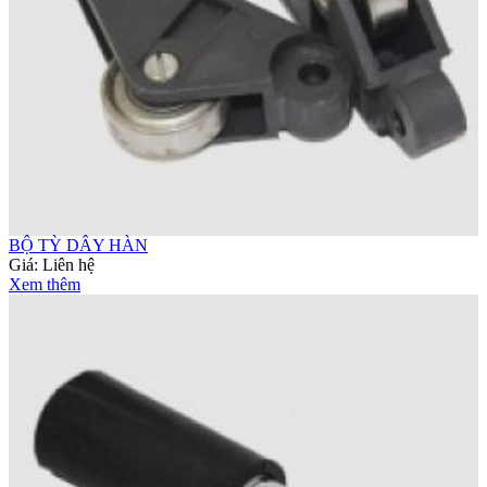
BỘ TỲ DÂY HÀN
Giá:
Liên hệ
Xem thêm