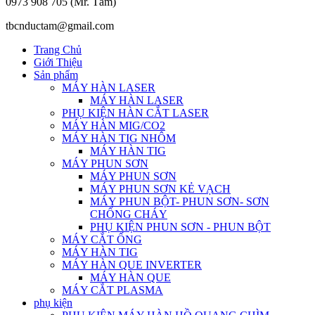
0973 908 705 (Mr. Tâm)
tbcnductam@gmail.com
Trang Chủ
Giới Thiệu
Sản phẩm
MÁY HÀN LASER
MÁY HÀN LASER
PHỤ KIỆN HÀN CẮT LASER
MÁY HÀN MIG/CO2
MÁY HÀN TIG NHÔM
MÁY HÀN TIG
MÁY PHUN SƠN
MÁY PHUN SƠN
MÁY PHUN SƠN KẺ VẠCH
MÁY PHUN BỘT- PHUN SƠN- SƠN
CHỐNG CHÁY
PHỤ KIỆN PHUN SƠN - PHUN BỘT
MÁY CẮT ỐNG
MÁY HÀN TIG
MÁY HÀN QUE INVERTER
MÁY HÀN QUE
MÁY CẮT PLASMA
phụ kiện