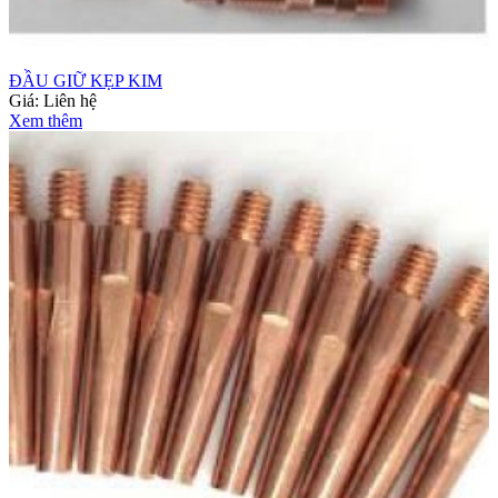
ĐẦU GIỮ KẸP KIM
Giá:
Liên hệ
Xem thêm