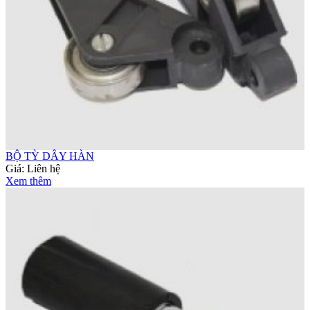
BỘ TỲ DÂY HÀN
Giá:
Liên hệ
Xem thêm