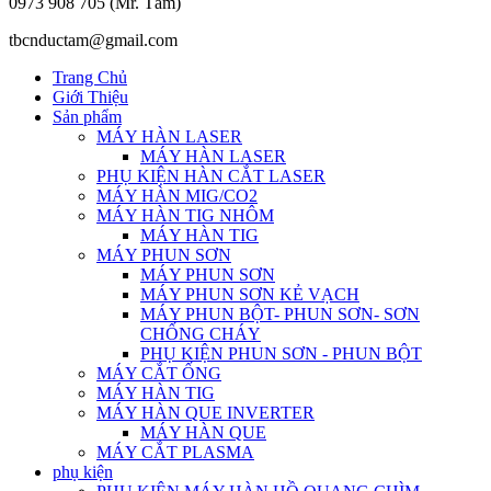
0973 908 705 (Mr. Tâm)
tbcnductam@gmail.com
Trang Chủ
Giới Thiệu
Sản phẩm
MÁY HÀN LASER
MÁY HÀN LASER
PHỤ KIỆN HÀN CẮT LASER
MÁY HÀN MIG/CO2
MÁY HÀN TIG NHÔM
MÁY HÀN TIG
MÁY PHUN SƠN
MÁY PHUN SƠN
MÁY PHUN SƠN KẺ VẠCH
MÁY PHUN BỘT- PHUN SƠN- SƠN
CHỐNG CHÁY
PHỤ KIỆN PHUN SƠN - PHUN BỘT
MÁY CẮT ỐNG
MÁY HÀN TIG
MÁY HÀN QUE INVERTER
MÁY HÀN QUE
MÁY CẮT PLASMA
phụ kiện