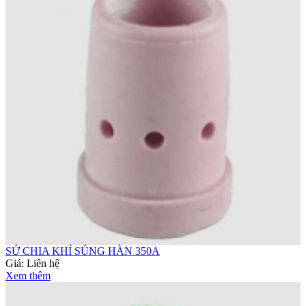
SỨ CHIA KHÍ SÚNG HÀN 350A
Giá:
Liên hệ
Xem thêm