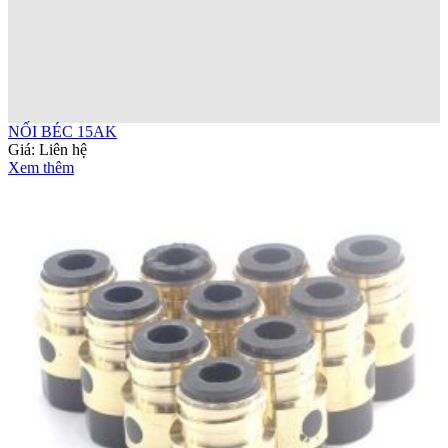
NỐI BÉC 15AK
Giá:
Liên hệ
Xem thêm