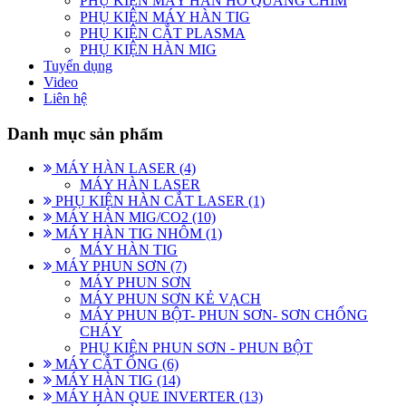
PHỤ KIỆN MÁY HÀN HỒ QUANG CHÌM
PHỤ KIỆN MÁY HÀN TIG
PHỤ KIỆN CẮT PLASMA
PHỤ KIỆN HÀN MIG
Tuyển dụng
Video
Liên hệ
Danh mục sản phẩm
MÁY HÀN LASER (4)
MÁY HÀN LASER
PHỤ KIỆN HÀN CẮT LASER (1)
MÁY HÀN MIG/CO2 (10)
MÁY HÀN TIG NHÔM (1)
MÁY HÀN TIG
MÁY PHUN SƠN (7)
MÁY PHUN SƠN
MÁY PHUN SƠN KẺ VẠCH
MÁY PHUN BỘT- PHUN SƠN- SƠN CHỐNG
CHÁY
PHỤ KIỆN PHUN SƠN - PHUN BỘT
MÁY CẮT ỐNG (6)
MÁY HÀN TIG (14)
MÁY HÀN QUE INVERTER (13)