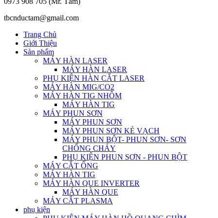
0973 908 705 (Mr. Tâm)
tbcnductam@gmail.com
Trang Chủ
Giới Thiệu
Sản phẩm
MÁY HÀN LASER
MÁY HÀN LASER
PHỤ KIỆN HÀN CẮT LASER
MÁY HÀN MIG/CO2
MÁY HÀN TIG NHÔM
MÁY HÀN TIG
MÁY PHUN SƠN
MÁY PHUN SƠN
MÁY PHUN SƠN KẺ VẠCH
MÁY PHUN BỘT- PHUN SƠN- SƠN
CHỐNG CHÁY
PHỤ KIỆN PHUN SƠN - PHUN BỘT
MÁY CẮT ỐNG
MÁY HÀN TIG
MÁY HÀN QUE INVERTER
MÁY HÀN QUE
MÁY CẮT PLASMA
phụ kiện