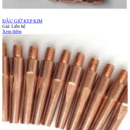
ĐẦU GIỮ KẸP KIM
Giá:
Liên hệ
Xem thêm