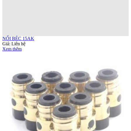
NỐI BÉC 15AK
Giá:
Liên hệ
Xem thêm