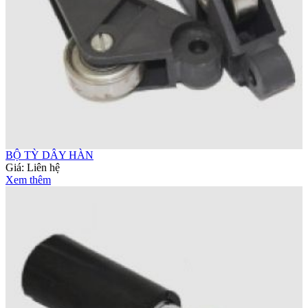
BỘ TỲ DÂY HÀN
Giá:
Liên hệ
Xem thêm