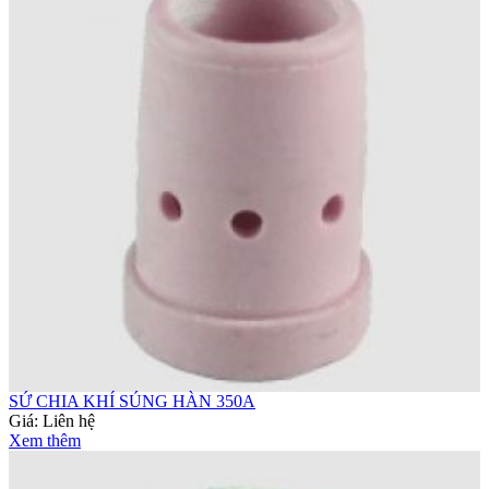
SỨ CHIA KHÍ SÚNG HÀN 350A
Giá:
Liên hệ
Xem thêm