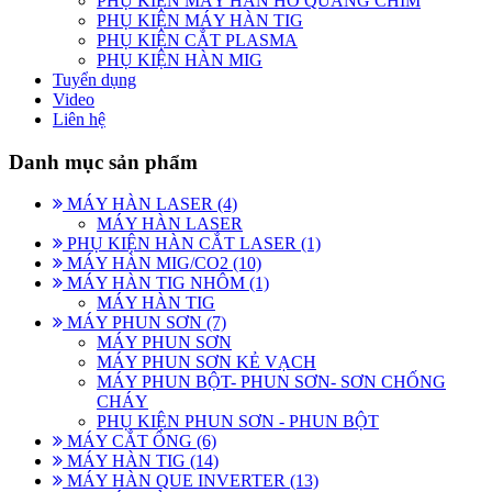
PHỤ KIỆN MÁY HÀN HỒ QUANG CHÌM
PHỤ KIỆN MÁY HÀN TIG
PHỤ KIỆN CẮT PLASMA
PHỤ KIỆN HÀN MIG
Tuyển dụng
Video
Liên hệ
Danh mục sản phẩm
MÁY HÀN LASER (4)
MÁY HÀN LASER
PHỤ KIỆN HÀN CẮT LASER (1)
MÁY HÀN MIG/CO2 (10)
MÁY HÀN TIG NHÔM (1)
MÁY HÀN TIG
MÁY PHUN SƠN (7)
MÁY PHUN SƠN
MÁY PHUN SƠN KẺ VẠCH
MÁY PHUN BỘT- PHUN SƠN- SƠN CHỐNG
CHÁY
PHỤ KIỆN PHUN SƠN - PHUN BỘT
MÁY CẮT ỐNG (6)
MÁY HÀN TIG (14)
MÁY HÀN QUE INVERTER (13)