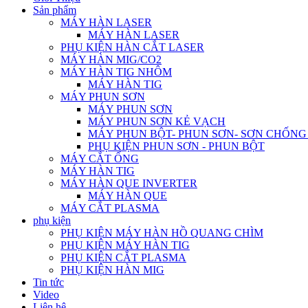
Sản phẩm
MÁY HÀN LASER
MÁY HÀN LASER
PHỤ KIỆN HÀN CẮT LASER
MÁY HÀN MIG/CO2
MÁY HÀN TIG NHÔM
MÁY HÀN TIG
MÁY PHUN SƠN
MÁY PHUN SƠN
MÁY PHUN SƠN KẺ VẠCH
MÁY PHUN BỘT- PHUN SƠN- SƠN CHỐN
PHỤ KIỆN PHUN SƠN - PHUN BỘT
MÁY CẮT ỐNG
MÁY HÀN TIG
MÁY HÀN QUE INVERTER
MÁY HÀN QUE
MÁY CẮT PLASMA
phụ kiện
PHỤ KIỆN MÁY HÀN HỒ QUANG CHÌM
PHỤ KIỆN MÁY HÀN TIG
PHỤ KIỆN CẮT PLASMA
PHỤ KIỆN HÀN MIG
Tin tức
Video
Liên hệ