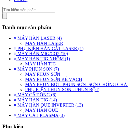
Danh mục sản phẩm
MÁY HÀN LASER (4)
MÁY HÀN LASER
PHỤ KIỆN HÀN CẮT LASER (1)
MÁY HÀN MIG/CO2 (10)
MÁY HÀN TIG NHÔM (1)
MÁY HÀN TIG
MÁY PHUN SƠN (7)
MÁY PHUN SƠN
MÁY PHUN SƠN KẺ VẠCH
MÁY PHUN BỘT- PHUN SƠN- SƠN CHỐNG CHÁ
PHỤ KIỆN PHUN SƠN - PHUN BỘT
MÁY CẮT ỐNG (6)
MÁY HÀN TIG (14)
MÁY HÀN QUE INVERTER (13)
MÁY HÀN QUE
MÁY CẮT PLASMA (3)
Phụ kiện