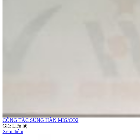
CÔNG TẮC SÚNG HÀN MIG/CO2
Giá:
Liên hệ
Xem thêm