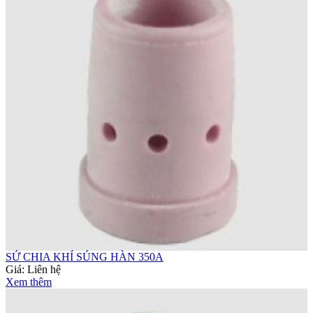
SỨ CHIA KHÍ SÚNG HÀN 350A
Giá:
Liên hệ
Xem thêm