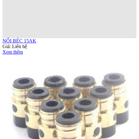
NỐI BÉC 15AK
Giá:
Liên hệ
Xem thêm