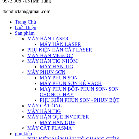
0973 908 705 (Mr. Tâm)
tbcnductam@gmail.com
Trang Chủ
Giới Thiệu
Sản phẩm
MÁY HÀN LASER
MÁY HÀN LASER
PHỤ KIỆN HÀN CẮT LASER
MÁY HÀN MIG/CO2
MÁY HÀN TIG NHÔM
MÁY HÀN TIG
MÁY PHUN SƠN
MÁY PHUN SƠN
MÁY PHUN SƠN KẺ VẠCH
MÁY PHUN BỘT- PHUN SƠN- SƠN
CHỐNG CHÁY
PHỤ KIỆN PHUN SƠN - PHUN BỘT
MÁY CẮT ỐNG
MÁY HÀN TIG
MÁY HÀN QUE INVERTER
MÁY HÀN QUE
MÁY CẮT PLASMA
phụ kiện