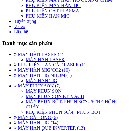
PHỤ KIỆN MÁY HÀN HỒ QUANG CHÌM
PHỤ KIỆN MÁY HÀN TIG
PHỤ KIỆN CẮT PLASMA
PHỤ KIỆN HÀN MIG
Tuyển dụng
Video
Liên hệ
Danh mục sản phẩm
MÁY HÀN LASER (4)
MÁY HÀN LASER
PHỤ KIỆN HÀN CẮT LASER (1)
MÁY HÀN MIG/CO2 (10)
MÁY HÀN TIG NHÔM (1)
MÁY HÀN TIG
MÁY PHUN SƠN (7)
MÁY PHUN SƠN
MÁY PHUN SƠN KẺ VẠCH
MÁY PHUN BỘT- PHUN SƠN- SƠN CHỐNG
CHÁY
PHỤ KIỆN PHUN SƠN - PHUN BỘT
MÁY CẮT ỐNG (6)
MÁY HÀN TIG (14)
MÁY HÀN QUE INVERTER (13)