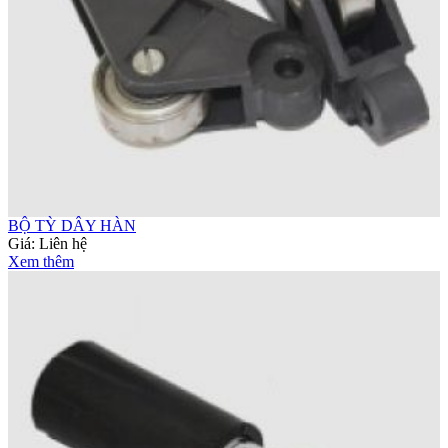
BỘ TỲ DÂY HÀN
Giá:
Liên hệ
Xem thêm