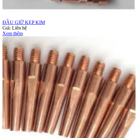
ĐẦU GIỮ KẸP KIM
Giá:
Liên hệ
Xem thêm