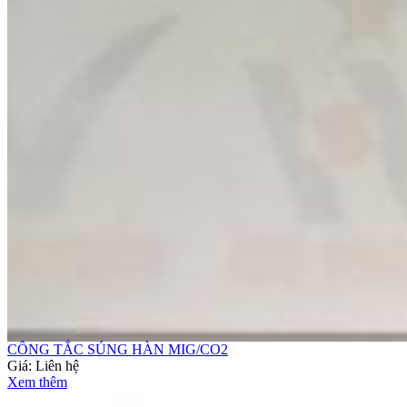
CÔNG TẮC SÚNG HÀN MIG/CO2
Giá:
Liên hệ
Xem thêm