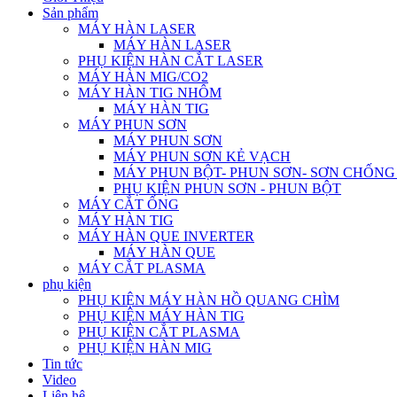
Sản phẩm
MÁY HÀN LASER
MÁY HÀN LASER
PHỤ KIỆN HÀN CẮT LASER
MÁY HÀN MIG/CO2
MÁY HÀN TIG NHÔM
MÁY HÀN TIG
MÁY PHUN SƠN
MÁY PHUN SƠN
MÁY PHUN SƠN KẺ VẠCH
MÁY PHUN BỘT- PHUN SƠN- SƠN CHỐN
PHỤ KIỆN PHUN SƠN - PHUN BỘT
MÁY CẮT ỐNG
MÁY HÀN TIG
MÁY HÀN QUE INVERTER
MÁY HÀN QUE
MÁY CẮT PLASMA
phụ kiện
PHỤ KIỆN MÁY HÀN HỒ QUANG CHÌM
PHỤ KIỆN MÁY HÀN TIG
PHỤ KIỆN CẮT PLASMA
PHỤ KIỆN HÀN MIG
Tin tức
Video
Liên hệ