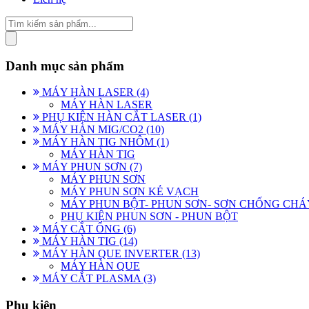
Danh mục sản phẩm
MÁY HÀN LASER (4)
MÁY HÀN LASER
PHỤ KIỆN HÀN CẮT LASER (1)
MÁY HÀN MIG/CO2 (10)
MÁY HÀN TIG NHÔM (1)
MÁY HÀN TIG
MÁY PHUN SƠN (7)
MÁY PHUN SƠN
MÁY PHUN SƠN KẺ VẠCH
MÁY PHUN BỘT- PHUN SƠN- SƠN CHỐNG CHÁ
PHỤ KIỆN PHUN SƠN - PHUN BỘT
MÁY CẮT ỐNG (6)
MÁY HÀN TIG (14)
MÁY HÀN QUE INVERTER (13)
MÁY HÀN QUE
MÁY CẮT PLASMA (3)
Phụ kiện