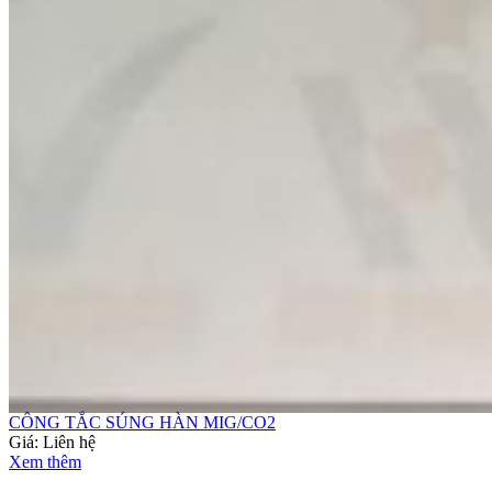
CÔNG TẮC SÚNG HÀN MIG/CO2
Giá:
Liên hệ
Xem thêm