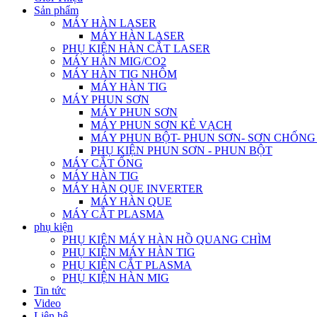
Sản phẩm
MÁY HÀN LASER
MÁY HÀN LASER
PHỤ KIỆN HÀN CẮT LASER
MÁY HÀN MIG/CO2
MÁY HÀN TIG NHÔM
MÁY HÀN TIG
MÁY PHUN SƠN
MÁY PHUN SƠN
MÁY PHUN SƠN KẺ VẠCH
MÁY PHUN BỘT- PHUN SƠN- SƠN CHỐN
PHỤ KIỆN PHUN SƠN - PHUN BỘT
MÁY CẮT ỐNG
MÁY HÀN TIG
MÁY HÀN QUE INVERTER
MÁY HÀN QUE
MÁY CẮT PLASMA
phụ kiện
PHỤ KIỆN MÁY HÀN HỒ QUANG CHÌM
PHỤ KIỆN MÁY HÀN TIG
PHỤ KIỆN CẮT PLASMA
PHỤ KIỆN HÀN MIG
Tin tức
Video
Liên hệ