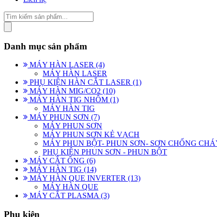
Danh mục sản phẩm
MÁY HÀN LASER (4)
MÁY HÀN LASER
PHỤ KIỆN HÀN CẮT LASER (1)
MÁY HÀN MIG/CO2 (10)
MÁY HÀN TIG NHÔM (1)
MÁY HÀN TIG
MÁY PHUN SƠN (7)
MÁY PHUN SƠN
MÁY PHUN SƠN KẺ VẠCH
MÁY PHUN BỘT- PHUN SƠN- SƠN CHỐNG CHÁ
PHỤ KIỆN PHUN SƠN - PHUN BỘT
MÁY CẮT ỐNG (6)
MÁY HÀN TIG (14)
MÁY HÀN QUE INVERTER (13)
MÁY HÀN QUE
MÁY CẮT PLASMA (3)
Phụ kiện