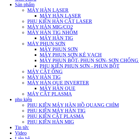
Sản phẩm
MÁY HÀN LASER
MÁY HÀN LASER
PHỤ KIỆN HÀN CẮT LASER
MÁY HÀN MIG/CO2
MÁY HÀN TIG NHÔM
MÁY HÀN TIG
MÁY PHUN SƠN
MÁY PHUN SƠN
MÁY PHUN SƠN KẺ VẠCH
MÁY PHUN BỘT- PHUN SƠN- SƠN CHỐN
PHỤ KIỆN PHUN SƠN - PHUN BỘT
MÁY CẮT ỐNG
MÁY HÀN TIG
MÁY HÀN QUE INVERTER
MÁY HÀN QUE
MÁY CẮT PLASMA
phụ kiện
PHỤ KIỆN MÁY HÀN HỒ QUANG CHÌM
PHỤ KIỆN MÁY HÀN TIG
PHỤ KIỆN CẮT PLASMA
PHỤ KIỆN HÀN MIG
Tin tức
Video
Liên hệ