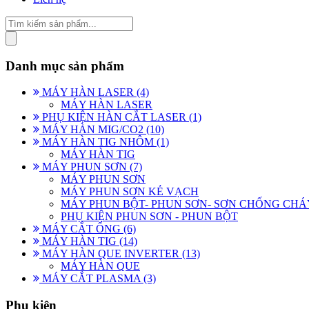
Danh mục sản phẩm
MÁY HÀN LASER (4)
MÁY HÀN LASER
PHỤ KIỆN HÀN CẮT LASER (1)
MÁY HÀN MIG/CO2 (10)
MÁY HÀN TIG NHÔM (1)
MÁY HÀN TIG
MÁY PHUN SƠN (7)
MÁY PHUN SƠN
MÁY PHUN SƠN KẺ VẠCH
MÁY PHUN BỘT- PHUN SƠN- SƠN CHỐNG CHÁ
PHỤ KIỆN PHUN SƠN - PHUN BỘT
MÁY CẮT ỐNG (6)
MÁY HÀN TIG (14)
MÁY HÀN QUE INVERTER (13)
MÁY HÀN QUE
MÁY CẮT PLASMA (3)
Phụ kiện