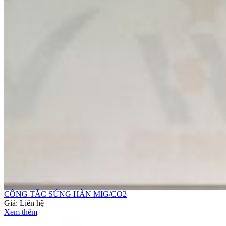
CÔNG TẮC SÚNG HÀN MIG/CO2
Giá:
Liên hệ
Xem thêm