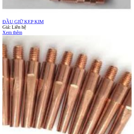
ĐẦU GIỮ KẸP KIM
Giá:
Liên hệ
Xem thêm