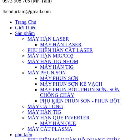
0973 908 705 (Mr. Tâm)
tbcnductam@gmail.com
Trang Chủ
Giới Thiệu
Sản phẩm
MÁY HÀN LASER
MÁY HÀN LASER
PHỤ KIỆN HÀN CẮT LASER
MÁY HÀN MIG/CO2
MÁY HÀN TIG NHÔM
MÁY HÀN TIG
MÁY PHUN SƠN
MÁY PHUN SƠN
MÁY PHUN SƠN KẺ VẠCH
MÁY PHUN BỘT- PHUN SƠN- SƠN
CHỐNG CHÁY
PHỤ KIỆN PHUN SƠN - PHUN BỘT
MÁY CẮT ỐNG
MÁY HÀN TIG
MÁY HÀN QUE INVERTER
MÁY HÀN QUE
MÁY CẮT PLASMA
phụ kiện