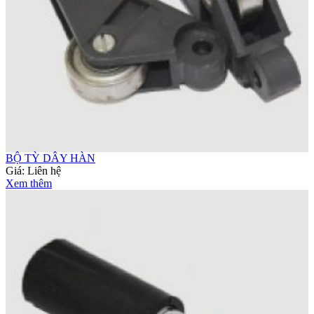
BỘ TỲ DÂY HÀN
Giá:
Liên hệ
Xem thêm