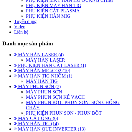
PHỤ KIỆN MÁY HÀN HỒ QUANG CHÌM
PHỤ KIỆN MÁY HÀN TIG
PHỤ KIỆN CẮT PLASMA
PHỤ KIỆN HÀN MIG
Tuyển dụng
Video
Liên hệ
Danh mục sản phẩm
MÁY HÀN LASER (4)
MÁY HÀN LASER
PHỤ KIỆN HÀN CẮT LASER (1)
MÁY HÀN MIG/CO2 (10)
MÁY HÀN TIG NHÔM (1)
MÁY HÀN TIG
MÁY PHUN SƠN (7)
MÁY PHUN SƠN
MÁY PHUN SƠN KẺ VẠCH
MÁY PHUN BỘT- PHUN SƠN- SƠN CHỐNG
CHÁY
PHỤ KIỆN PHUN SƠN - PHUN BỘT
MÁY CẮT ỐNG (6)
MÁY HÀN TIG (14)
MÁY HÀN QUE INVERTER (13)