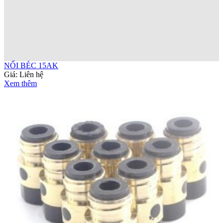
NỐI BÉC 15AK
Giá:
Liên hệ
Xem thêm