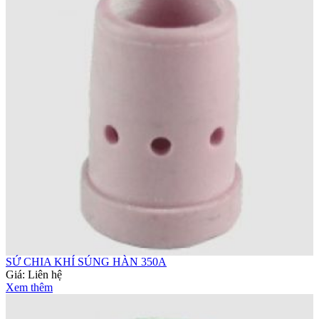
SỨ CHIA KHÍ SÚNG HÀN 350A
Giá:
Liên hệ
Xem thêm