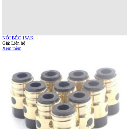
NỐI BÉC 15AK
Giá:
Liên hệ
Xem thêm