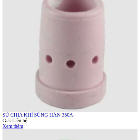
SỨ CHIA KHÍ SÚNG HÀN 350A
Giá:
Liên hệ
Xem thêm