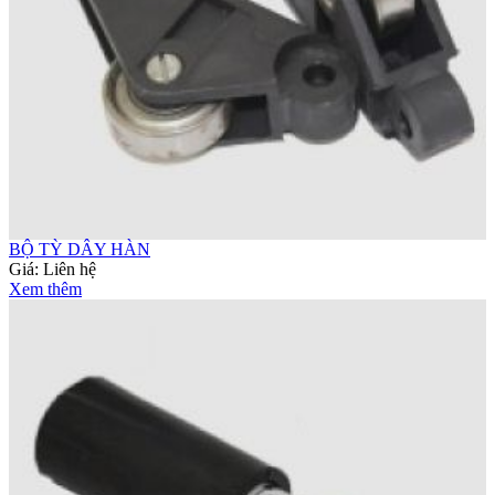
BỘ TỲ DÂY HÀN
Giá:
Liên hệ
Xem thêm