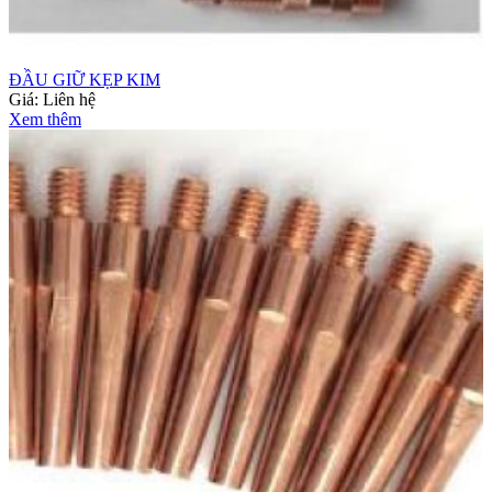
ĐẦU GIỮ KẸP KIM
Giá:
Liên hệ
Xem thêm