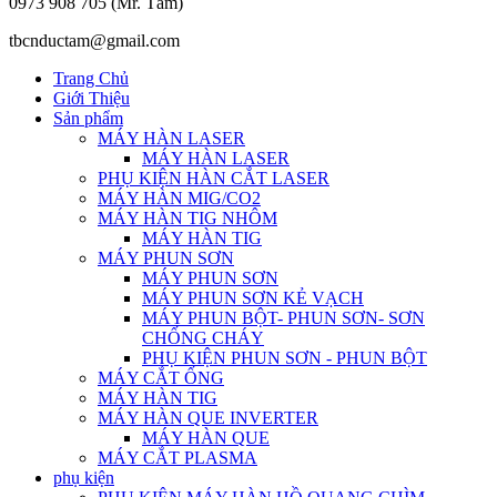
0973 908 705 (Mr. Tâm)
tbcnductam@gmail.com
Trang Chủ
Giới Thiệu
Sản phẩm
MÁY HÀN LASER
MÁY HÀN LASER
PHỤ KIỆN HÀN CẮT LASER
MÁY HÀN MIG/CO2
MÁY HÀN TIG NHÔM
MÁY HÀN TIG
MÁY PHUN SƠN
MÁY PHUN SƠN
MÁY PHUN SƠN KẺ VẠCH
MÁY PHUN BỘT- PHUN SƠN- SƠN
CHỐNG CHÁY
PHỤ KIỆN PHUN SƠN - PHUN BỘT
MÁY CẮT ỐNG
MÁY HÀN TIG
MÁY HÀN QUE INVERTER
MÁY HÀN QUE
MÁY CẮT PLASMA
phụ kiện