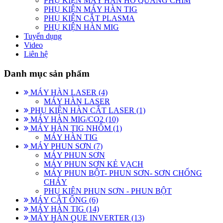
PHỤ KIỆN MÁY HÀN HỒ QUANG CHÌM
PHỤ KIỆN MÁY HÀN TIG
PHỤ KIỆN CẮT PLASMA
PHỤ KIỆN HÀN MIG
Tuyển dụng
Video
Liên hệ
Danh mục sản phẩm
MÁY HÀN LASER (4)
MÁY HÀN LASER
PHỤ KIỆN HÀN CẮT LASER (1)
MÁY HÀN MIG/CO2 (10)
MÁY HÀN TIG NHÔM (1)
MÁY HÀN TIG
MÁY PHUN SƠN (7)
MÁY PHUN SƠN
MÁY PHUN SƠN KẺ VẠCH
MÁY PHUN BỘT- PHUN SƠN- SƠN CHỐNG
CHÁY
PHỤ KIỆN PHUN SƠN - PHUN BỘT
MÁY CẮT ỐNG (6)
MÁY HÀN TIG (14)
MÁY HÀN QUE INVERTER (13)