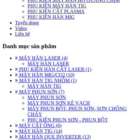
PHỤ KIỆN MÁY HÀN HỒ QUANG CHÌM
PHỤ KIỆN MÁY HÀN TIG
PHỤ KIỆN CẮT PLASMA
PHỤ KIỆN HÀN MIG
Tuyển dụng
Video
Liên hệ
Danh mục sản phẩm
MÁY HÀN LASER (4)
MÁY HÀN LASER
PHỤ KIỆN HÀN CẮT LASER (1)
MÁY HÀN MIG/CO2 (10)
MÁY HÀN TIG NHÔM (1)
MÁY HÀN TIG
MÁY PHUN SƠN (7)
MÁY PHUN SƠN
MÁY PHUN SƠN KẺ VẠCH
MÁY PHUN BỘT- PHUN SƠN- SƠN CHỐNG
CHÁY
PHỤ KIỆN PHUN SƠN - PHUN BỘT
MÁY CẮT ỐNG (6)
MÁY HÀN TIG (14)
MÁY HÀN QUE INVERTER (13)