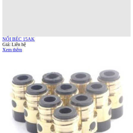
NỐI BÉC 15AK
Giá:
Liên hệ
Xem thêm