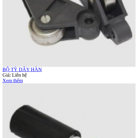
BỘ TỲ DÂY HÀN
Giá:
Liên hệ
Xem thêm