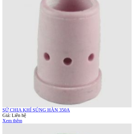
SỨ CHIA KHÍ SÚNG HÀN 350A
Giá:
Liên hệ
Xem thêm