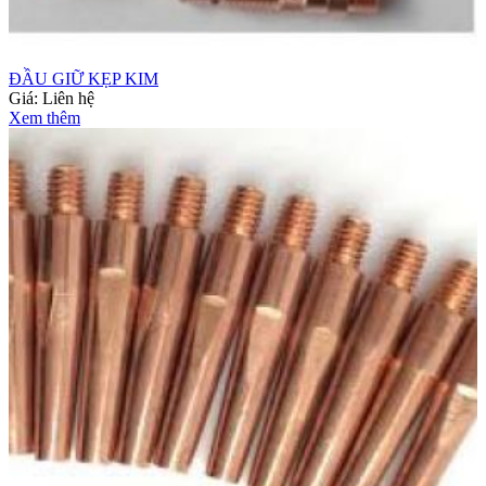
ĐẦU GIỮ KẸP KIM
Giá:
Liên hệ
Xem thêm