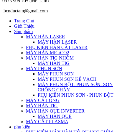
0973 908 705 (Mr. Tâm)
tbcnductam@gmail.com
Trang Chủ
Giới Thiệu
Sản phẩm
MÁY HÀN LASER
MÁY HÀN LASER
PHỤ KIỆN HÀN CẮT LASER
MÁY HÀN MIG/CO2
MÁY HÀN TIG NHÔM
MÁY HÀN TIG
MÁY PHUN SƠN
MÁY PHUN SƠN
MÁY PHUN SƠN KẺ VẠCH
MÁY PHUN BỘT- PHUN SƠN- SƠN
CHỐNG CHÁY
PHỤ KIỆN PHUN SƠN - PHUN BỘT
MÁY CẮT ỐNG
MÁY HÀN TIG
MÁY HÀN QUE INVERTER
MÁY HÀN QUE
MÁY CẮT PLASMA
phụ kiện