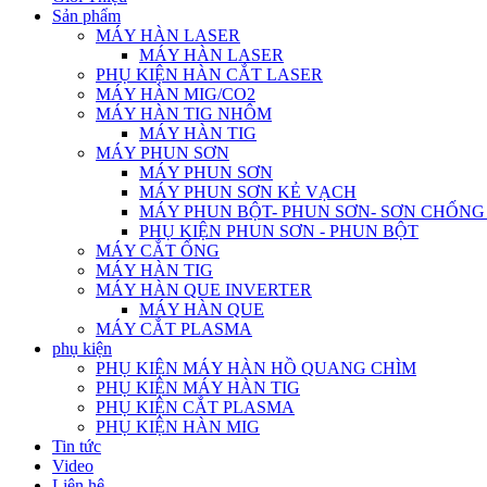
Sản phẩm
MÁY HÀN LASER
MÁY HÀN LASER
PHỤ KIỆN HÀN CẮT LASER
MÁY HÀN MIG/CO2
MÁY HÀN TIG NHÔM
MÁY HÀN TIG
MÁY PHUN SƠN
MÁY PHUN SƠN
MÁY PHUN SƠN KẺ VẠCH
MÁY PHUN BỘT- PHUN SƠN- SƠN CHỐN
PHỤ KIỆN PHUN SƠN - PHUN BỘT
MÁY CẮT ỐNG
MÁY HÀN TIG
MÁY HÀN QUE INVERTER
MÁY HÀN QUE
MÁY CẮT PLASMA
phụ kiện
PHỤ KIỆN MÁY HÀN HỒ QUANG CHÌM
PHỤ KIỆN MÁY HÀN TIG
PHỤ KIỆN CẮT PLASMA
PHỤ KIỆN HÀN MIG
Tin tức
Video
Liên hệ