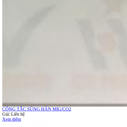
CÔNG TẮC SÚNG HÀN MIG/CO2
Giá:
Liên hệ
Xem thêm