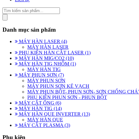
Danh mục sản phẩm
MÁY HÀN LASER (4)
MÁY HÀN LASER
PHỤ KIỆN HÀN CẮT LASER (1)
MÁY HÀN MIG/CO2 (10)
MÁY HÀN TIG NHÔM (1)
MÁY HÀN TIG
MÁY PHUN SƠN (7)
MÁY PHUN SƠN
MÁY PHUN SƠN KẺ VẠCH
MÁY PHUN BỘT- PHUN SƠN- SƠN CHỐNG CHÁ
PHỤ KIỆN PHUN SƠN - PHUN BỘT
MÁY CẮT ỐNG (6)
MÁY HÀN TIG (14)
MÁY HÀN QUE INVERTER (13)
MÁY HÀN QUE
MÁY CẮT PLASMA (3)
Phụ kiện